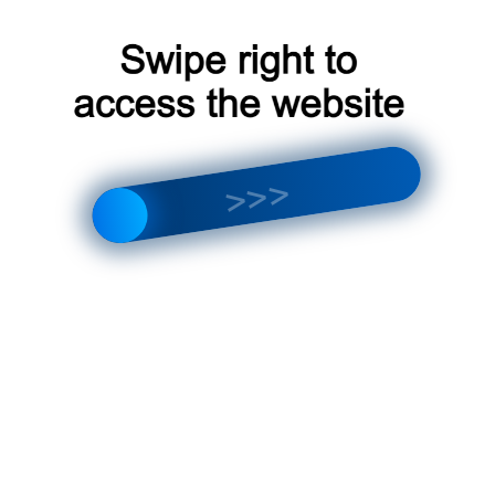
НАПИСАТЬ В WHATSAPP
ЗАКАЗАТЬ ЗВОНОК
0
8-495-181-41-00
Производители
a
b
c
d
e
f
g
h
i
j
k
l
m
n
o
p
q
r
s
t
u
v
w
x
y
z
0-9